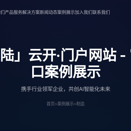
我们
产品服务
解决方案
新闻动态
案例展示
加入我们
联系我们
大陆」云开·门户网站 
口案例展示
携手行业领军企业，共创AI智能化未来
首页
>
案例展示
>
制造