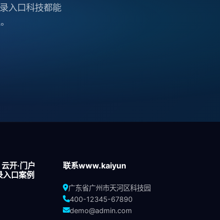
|登录入口科技都能
级。
」云开·门户
联系www.kaiyun
登录入口案例
广东省广州市天河区科技园
400-12345-67890
demo@admin.com