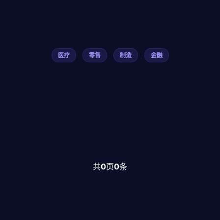
医疗
零售
制造
金融
共
0
页
0
条