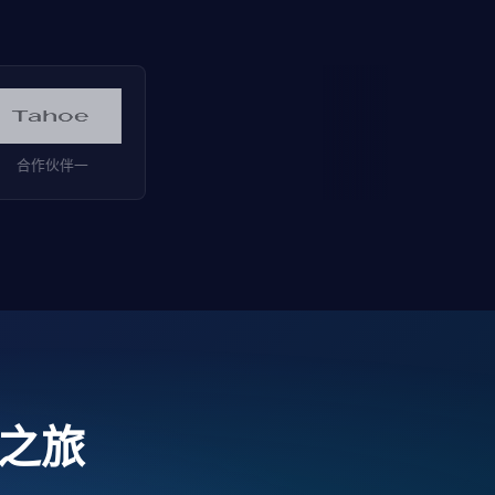
合作伙伴一
I之旅