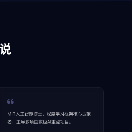
么说
量
MIT人工智能博士，深度学习框架核心贡献
者，主导多项国家级AI重点项目。